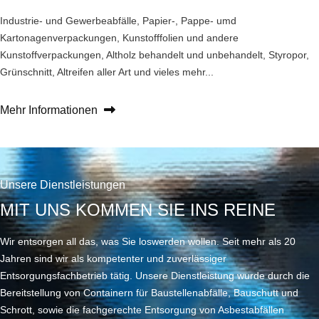
Industrie- und Gewerbeabfälle, Papier-, Pappe- umd
Kartonagenverpackungen, Kunstofffolien und andere
Kunstoffverpackungen, Altholz behandelt und unbehandelt, Styropor,
Grünschnitt, Altreifen aller Art und vieles mehr...
Mehr Informationen
Unsere Dienstleistungen
MIT UNS KOMMEN SIE INS REINE
Wir entsorgen all das, was Sie loswerden wollen. Seit mehr als 20
Jahren sind wir als kompetenter und zuverlässiger
Entsorgungsfachbetrieb tätig. Unsere Dienstleistung wurde durch die
Bereitstellung von Containern für Baustellenabfälle, Bauschutt und
Schrott, sowie die fachgerechte Entsorgung von Asbestabfällen